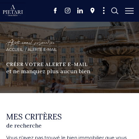
A
l
e
t
e
e
m
a
i
p
e
s
o
n
a
i
é
e
ACCUEIL
ALERTE E-MAIL
CRÉER VOTRE ALERTE E-MAIL
et ne manquez plus aucun bien
MES CRITÈRES
de recherche
Vous n'avez pas trouvé le bien immobilier que vous