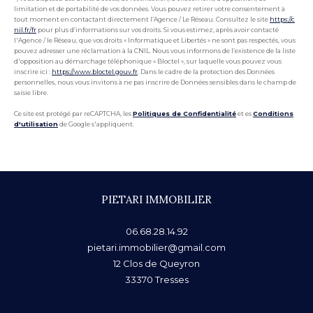
limitation et de portabilité de vos données. Vous pouvez retirer votre consentement à
tout moment en contactant directement l’Agence / Le Réseau. Consultez le site
https://c
nil.fr/fr
pour plus d’informations sur vos droits. Si vous estimez, après avoir contacté
l'Agence / le Réseau, que vos droits « Informatique et Libertés » ne sont pas respectés, vous
pouvez adresser une réclamation à la CNIL. Nous vous informons de l’existence de la liste
d'opposition au démarchage téléphonique « Bloctel », sur laquelle vous pouvez vous
inscrire ici :
https://www.bloctel.gouv.fr
. Dans le cadre de la protection des Données
personnelles, nous vous invitons à ne pas inscrire de Données sensibles dans le champ de
saisie libre.
Ce site est protégé par reCAPTCHA, les
Politiques de Confidentialité
et es
Conditions
d'utilisation
de Google s'appliquent.
PIETARI IMMOBILIER
06.68.28.14.92
pietari.immobilier@gmail.com
12 Clos de Queyron
33370
Tresses