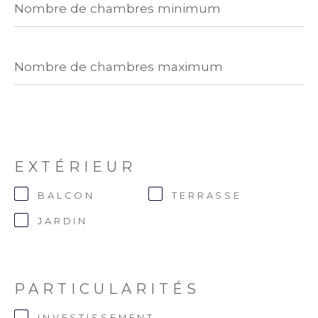
de
chambres
minimum
Nombre
de
chambres
maximum
EXTÉRIEUR
BALCON
TERRASSE
JARDIN
PARTICULARITÉS
INVESTISSEMENT