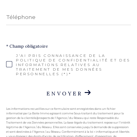
Téléphone
* Champ obligatoire
J'AI PRIS CONNAISSANCE DE LA
POLITIQUE DE CONFIDENTIALITÉ ET DES
INFORMATIONS RELATIVES AU
TRAITEMENT DE MES DONNÉES
PERSONNELLES (*)*
ENVOYER
Les informations recueillies sur ce formulaire sont enregistrées dans un fichier
informatisé par La Boite Immo agissant comme Sous-traitant du traitement pour la
gestion de la clientèle/prospects de l'Agence / du Réseau qui reste Responsable du
Traitement de vos Données personnelles. La base légale du traitement repose sur l'intérêt
légitime de l'Agence / du Réseau. Elles sont conservées jusqu'à demande de suppression
et sont destinées à l'Agence / au Réseau. Conformément à la loi « informatique et libertés
», vous disposez des droits d’accès, de rectification, d’effacement, d’opposition, de