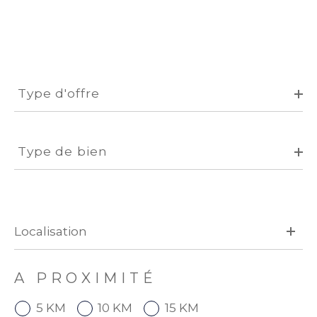
Type
d'offre
Type d'offre
Type
de
Type de bien
bien
A PROXIMITÉ
5 KM
10 KM
15 KM