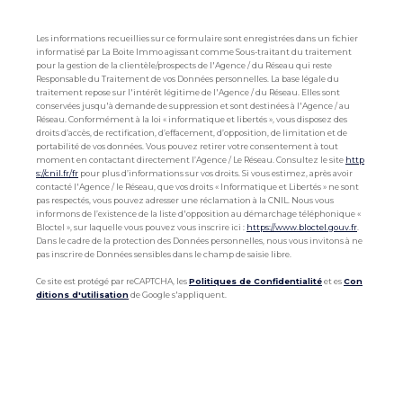
Les informations recueillies sur ce formulaire sont enregistrées dans un fichier
informatisé par La Boite Immo agissant comme Sous-traitant du traitement
pour la gestion de la clientèle/prospects de l'Agence / du Réseau qui reste
Responsable du Traitement de vos Données personnelles. La base légale du
traitement repose sur l'intérêt légitime de l'Agence / du Réseau. Elles sont
conservées jusqu'à demande de suppression et sont destinées à l'Agence / au
Réseau. Conformément à la loi « informatique et libertés », vous disposez des
droits d’accès, de rectification, d’effacement, d’opposition, de limitation et de
portabilité de vos données. Vous pouvez retirer votre consentement à tout
moment en contactant directement l’Agence / Le Réseau. Consultez le site
http
s://cnil.fr/fr
pour plus d’informations sur vos droits. Si vous estimez, après avoir
contacté l'Agence / le Réseau, que vos droits « Informatique et Libertés » ne sont
pas respectés, vous pouvez adresser une réclamation à la CNIL. Nous vous
informons de l’existence de la liste d'opposition au démarchage téléphonique «
Bloctel », sur laquelle vous pouvez vous inscrire ici :
https://www.bloctel.gouv.fr
.
Dans le cadre de la protection des Données personnelles, nous vous invitons à ne
pas inscrire de Données sensibles dans le champ de saisie libre.
Ce site est protégé par reCAPTCHA, les
Politiques de Confidentialité
et es
Con
ditions d'utilisation
de Google s'appliquent.