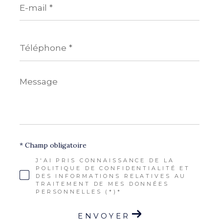
mail
*
Téléphone
*
Message
*
* Champ obligatoire
J'AI PRIS CONNAISSANCE DE LA
POLITIQUE DE CONFIDENTIALITÉ ET
DES INFORMATIONS RELATIVES AU
TRAITEMENT DE MES DONNÉES
PERSONNELLES (*)*
ENVOYER