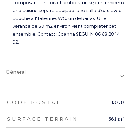
composant de trois chambres, un séjour lumineux,
une cuisine séparé équipée, une salle d'eau avec
douche à l'italienne, WC, un débarras. Une
véranda de 30 m2 environ vient compléter cet
ensemble. Contact : Joanna SEGUIN 06 68 28 14
92.
général
TRAD_ZEPHYR_Caracteristique
TRAD_ZEPHYR_Valeurs
33370
CODE POSTAL
561 m²
SURFACE TERRAIN