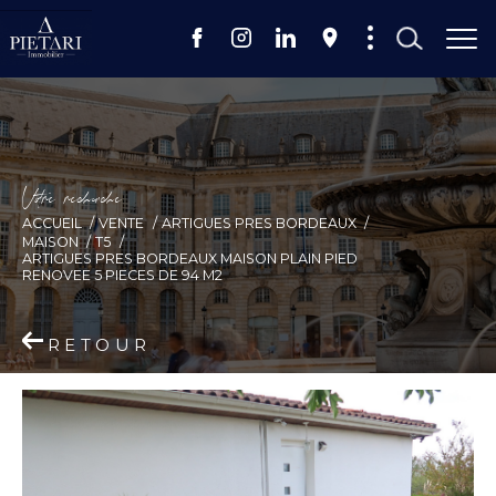
V
o
r
e
r
e
c
e
c
e
ACCUEIL
VENTE
ARTIGUES PRES BORDEAUX
MAISON
T5
ARTIGUES PRES BORDEAUX MAISON PLAIN PIED
RENOVEE 5 PIECES DE 94 M2
RETOUR