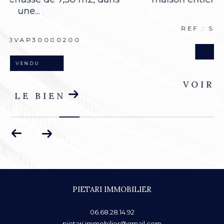
REF : SJVMA30000225
VENDU
VOIR LE BIEN
PIETARI IMMOBILIER
06.68.28.14.92
pietari.immobilier@gmail.com