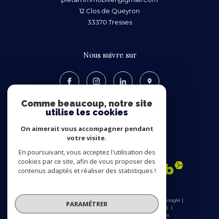
12 Clos de Queyron
33370
Tresses
nous suivre sur
Comme beaucoup, notre site
utilise les cookies
On aimerait vous accompagner pendant
votre visite.
Adhérents
En poursuivant, vous acceptez l'utilisation des
cookies par ce site, afin de vous proposer des
contenus adaptés et réaliser des statistiques !
© 2026 | Tous droits réservés | Traduction powered by Google |
PARAMÉTRER
Nos honoraires
Plan du site
Mentions légales
Admin
Nos liens
Politique RGPD
Cookies