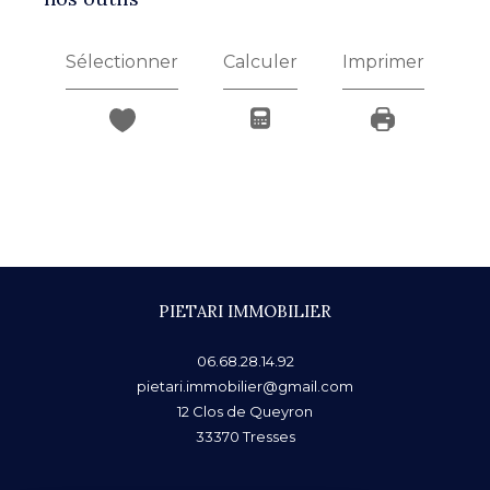
Sélectionner
Calculer
Imprimer
PIETARI IMMOBILIER
06.68.28.14.92
pietari.immobilier@gmail.com
12 Clos de Queyron
33370
Tresses