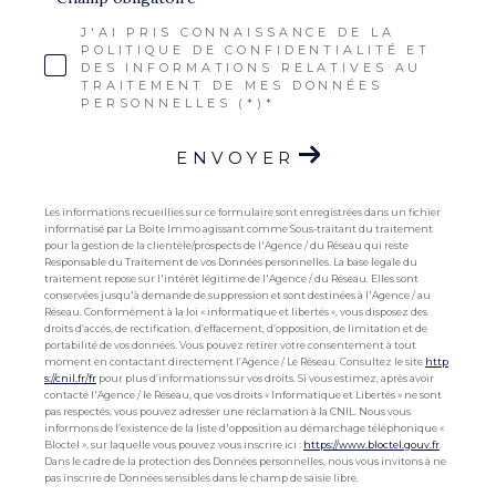
J'AI PRIS CONNAISSANCE DE LA
POLITIQUE DE CONFIDENTIALITÉ ET
DES INFORMATIONS RELATIVES AU
TRAITEMENT DE MES DONNÉES
PERSONNELLES (*)*
ENVOYER
Les informations recueillies sur ce formulaire sont enregistrées dans un fichier
informatisé par La Boite Immo agissant comme Sous-traitant du traitement
pour la gestion de la clientèle/prospects de l'Agence / du Réseau qui reste
Responsable du Traitement de vos Données personnelles. La base légale du
traitement repose sur l'intérêt légitime de l'Agence / du Réseau. Elles sont
conservées jusqu'à demande de suppression et sont destinées à l'Agence / au
Réseau. Conformément à la loi « informatique et libertés », vous disposez des
droits d’accès, de rectification, d’effacement, d’opposition, de limitation et de
portabilité de vos données. Vous pouvez retirer votre consentement à tout
moment en contactant directement l’Agence / Le Réseau. Consultez le site
http
s://cnil.fr/fr
pour plus d’informations sur vos droits. Si vous estimez, après avoir
contacté l'Agence / le Réseau, que vos droits « Informatique et Libertés » ne sont
pas respectés, vous pouvez adresser une réclamation à la CNIL. Nous vous
informons de l’existence de la liste d'opposition au démarchage téléphonique «
Bloctel », sur laquelle vous pouvez vous inscrire ici :
https://www.bloctel.gouv.fr
.
Dans le cadre de la protection des Données personnelles, nous vous invitons à ne
pas inscrire de Données sensibles dans le champ de saisie libre.