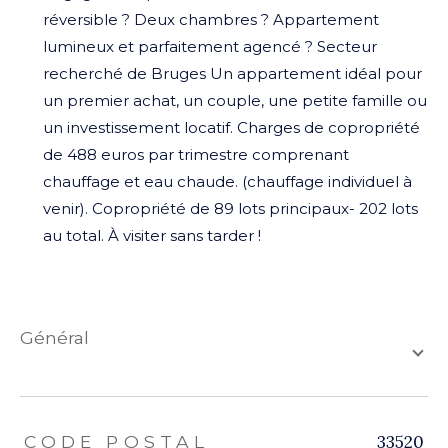
réversible ? Deux chambres ? Appartement
lumineux et parfaitement agencé ? Secteur
recherché de Bruges Un appartement idéal pour
un premier achat, un couple, une petite famille ou
un investissement locatif. Charges de copropriété
de 488 euros par trimestre comprenant
chauffage et eau chaude. (chauffage individuel à
venir). Copropriété de 89 lots principaux- 202 lots
au total. À visiter sans tarder !
général
TRAD_ZEPHYR_Caracteristique
TRAD_ZEPHYR_Valeurs
33520
CODE POSTAL