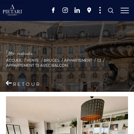
V
o
r
e
r
e
c
e
c
e
ACCUEIL
VENTE
BRUGES
APPARTEMENT
T3
APPARTEMENT T3 AVEC BALCON
RETOUR